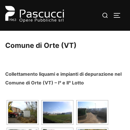
Salta
al
Cerca
APRI/
contenuto
per:
Comune di Orte (VT)
C
ollettamento liquami e impianti di depurazione nel
Comune di Orte (VT) – I° e II° Lotto