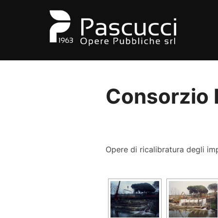
Salta
al
contenuto
Consorzio 
Opere di ricalibratura degli imp