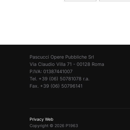
Pascucci Opere Pubbliche Srl
Via Claudio Villa 71 - 00128 Roma
P.IVA: 01387441007
Tel. +39 (06) 50781078 r.a.
Fax. +39 (06) 50796141
Privacy Web
Copyright © 2026 P1963