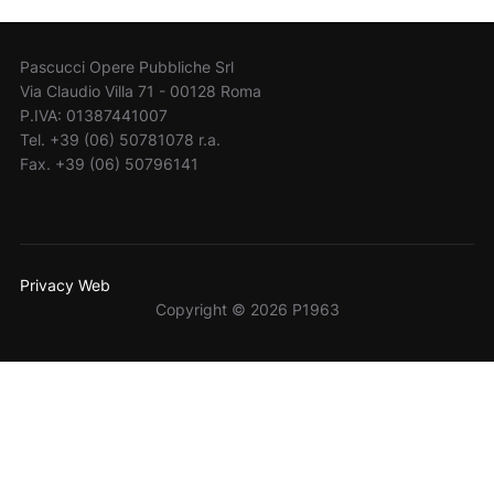
Pascucci Opere Pubbliche Srl
Via Claudio Villa 71 - 00128 Roma
P.IVA: 01387441007
Tel. +39 (06) 50781078 r.a.
Fax. +39 (06) 50796141
Privacy Web
Copyright © 2026 P1963