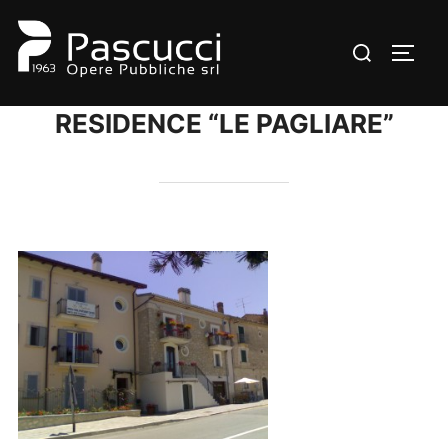
Salta
al
Cerca
APRI/
contenuto
per:
RESIDENCE “LE PAGLIARE”