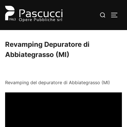
Salta
al
Cerca
APRI/
contenuto
per:
Revamping Depuratore di
Abbiategrasso (MI)
Revamping del depuratore di Abbiategrasso (MI)