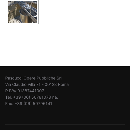
Pascucci Opere Pubbliche Srl
Via Claudio Villa 71 - 00128 Roma
P.IVA: 01387441007
Tel. +39 (06) 50781078 r.a.
Fax. +39 (06) 50796141